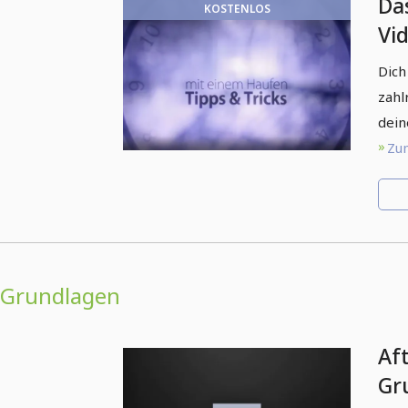
Da
KOSTENLOS
Vi
Ef
Dich
Bas
zahl
dein
Zum
Grundlagen
Aft
Gr