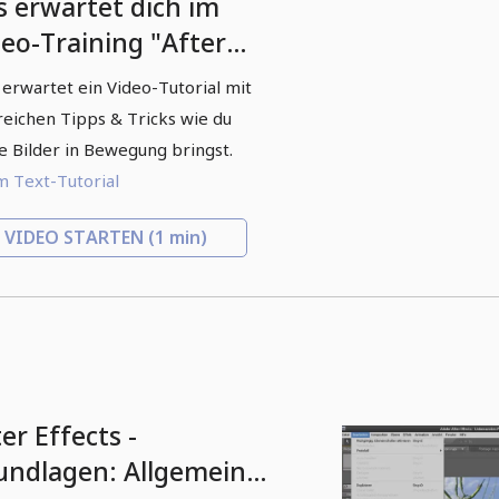
s erwartet dich im
deo-Training "After
fects-Workshop-DVD -
 erwartet ein Video-Tutorial mit
ics & Tricks"
reichen Tipps & Tricks wie du
e Bilder in Bewegung bringst.
 Text-Tutorial
VIDEO STARTEN
(1 min)
er Effects -
undlagen: Allgemeiner