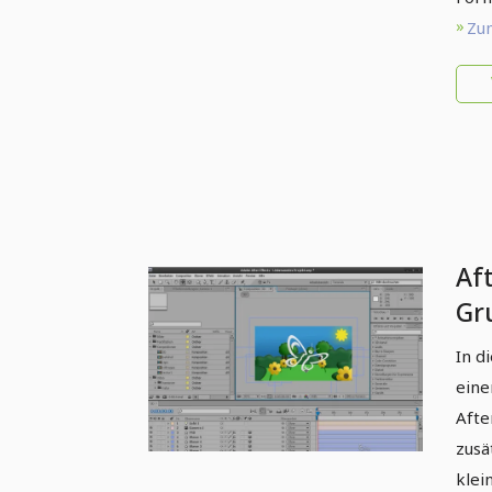
Zum
Aft
Gr
Ra
In d
eine
Afte
zusä
klei