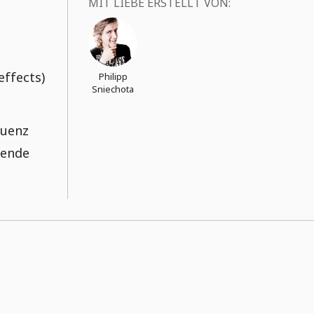
MIT LIEBE ERSTELLT VON:
effects)
Philipp
Sniechota
quenz
gende