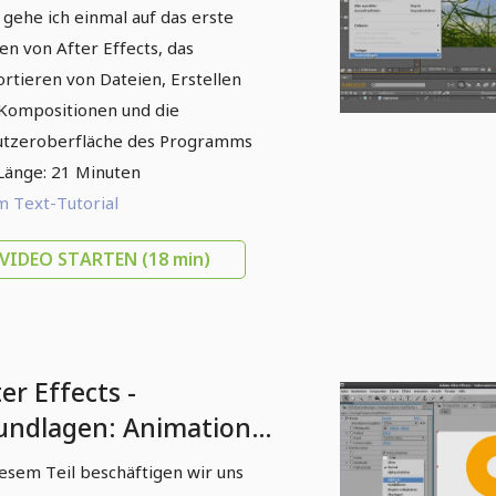
rblick,
 gehe ich einmal auf das erste
nutzeroberfläche
en von After Effects, das
rtieren von Dateien, Erstellen
Kompositionen und die
tzeroberfläche des Programms
 Länge: 21 Minuten
 Text-Tutorial
VIDEO STARTEN
(18 min)
er Effects -
undlagen: Animation
t Keyframes
iesem Teil beschäftigen wir uns