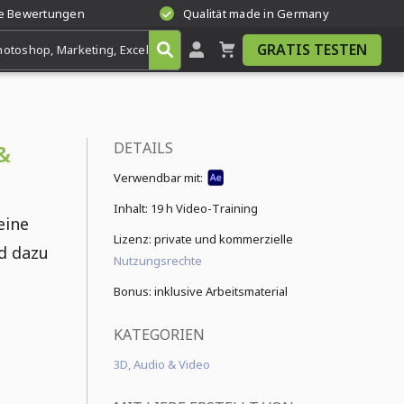
te Bewertungen
Qualität made in Germany
GRATIS TESTEN
DETAILS
&
Verwendbar mit:
Inhalt:
19 h Video-Training
eine
Lizenz: private und kommerzielle
nd dazu
Nutzungsrechte
Bonus: inklusive Arbeitsmaterial
KATEGORIEN
3D, Audio & Video