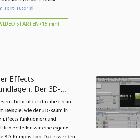
 Text-Tutorial
VIDEO STARTEN
(15 min)
er Effects
undlagen: Der 3D-
um in After Effects
iesem Tutorial beschreibe ich an
m Beispiel wie der 3D-Raum in
r Effects funktioniert und
tzlich erstellen wir eine eigene
ne 3D-Komposition. Dabei werden