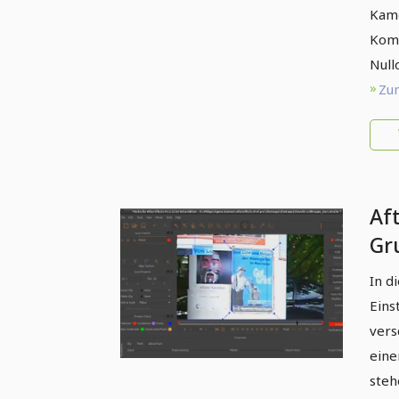
Kame
Komp
Null
Zum
Aft
Gr
Tr
In d
Eins
vers
eine
steh