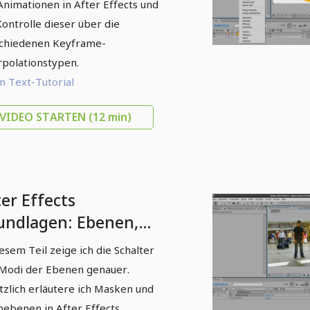
Animationen in After Effects und
Kontrolle dieser über die
chiedenen Keyframe-
rpolationstypen.
 Text-Tutorial
VIDEO STARTEN
(12 min)
er Effects
undlagen: Ebenen,
di, Masken und
iesem Teil zeige ich die Schalter
rmebenen
Modi der Ebenen genauer.
tzlich erläutere ich Masken und
ebenen in After Effects.