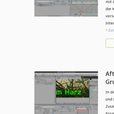
mit 
die 
vers
Inte
Zum
Aft
Gr
Mo
In d
Fo
und 
Zusä
Form