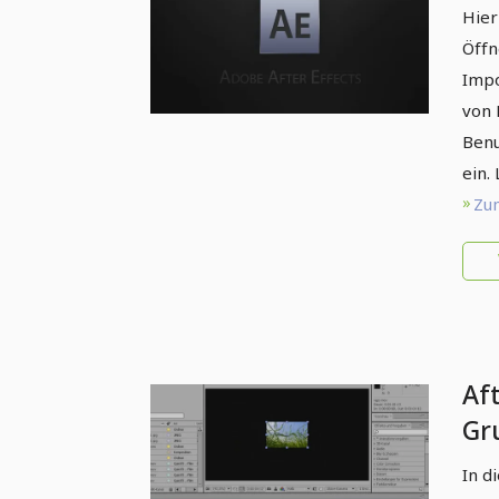
Übe
Hier
Be
Öffn
Impo
von 
Benu
ein.
Zum
Aft
Gr
mi
In d