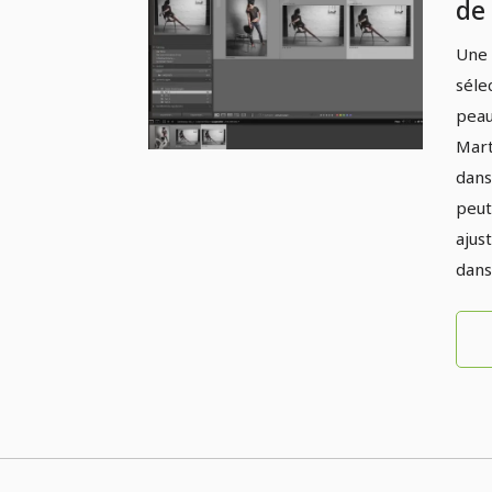
de
pro
Une 
En
séle
d'
peau
Mart
dans
peut
ajus
dans