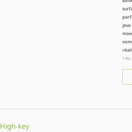
lumi
surf
parf
jeux
mouv
nomb
réal
Au 
High-key