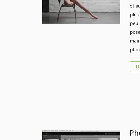
2.
et a
plus
peu 
pose
main
phot
D
Ph