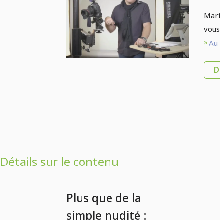
stu
Mart
5.
vous
Au 
D
Détails sur le contenu
Plus que de la
simple nudité :