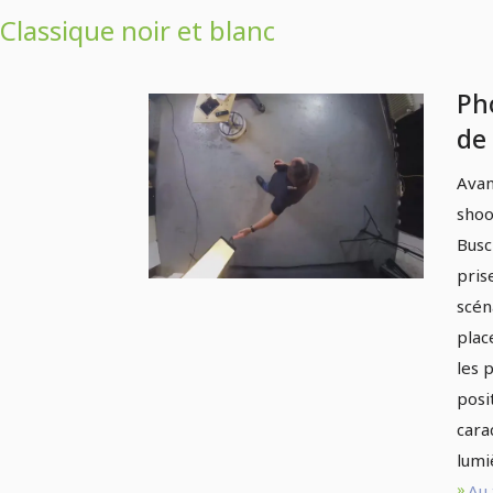
Classique noir et blanc
Ph
de
stu
Avan
3.
shoo
en 
Busc
pris
scén
plac
les 
posi
cara
lumi
Au 