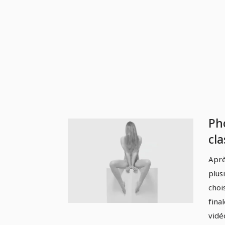
Ph
cla
st
Aprè
4.
plus
Li
choi
fina
vidé