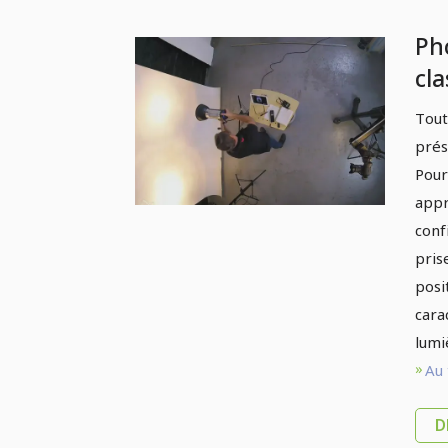
Ph
cl
stu
Tout
4.1
prés
po
Pour
appr
conf
pris
posi
cara
lumi
Au 
D