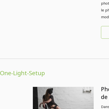
phot
le p
modè
One-Light-Setup
Ph
de 
st
Dans