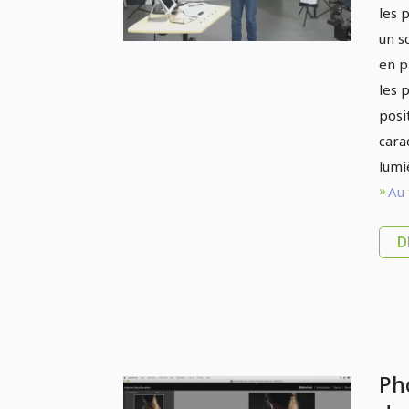
pou
les 
cré
un s
en p
les 
posi
cara
lumi
Au 
D
Ph