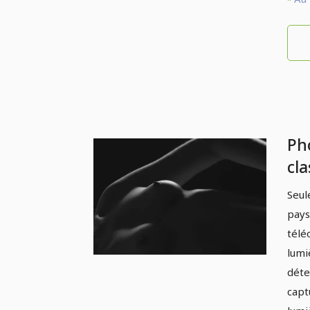
Ph
cla
st
Seul
3.3
pays
bl
télé
co
lumi
déte
capt