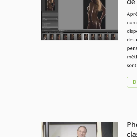
de 
pr
Aprè
stu
nomb
d'i
disp
cré
des 
pens
méth
sont
D
Ph
cla