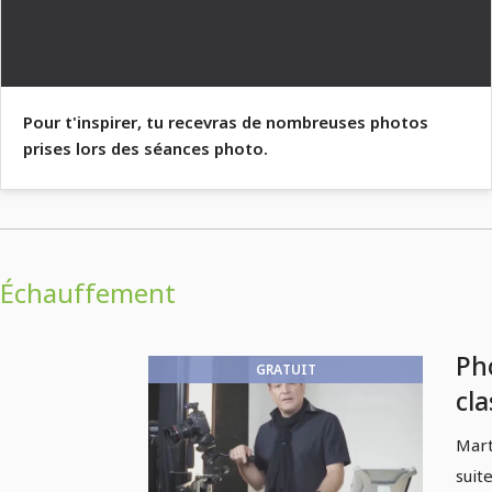
Pour t'inspirer, tu recevras de nombreuses photos
prises lors des séances photo.
Échauffement
Ph
GRATUIT
cla
de 
Mart
1.1
suit