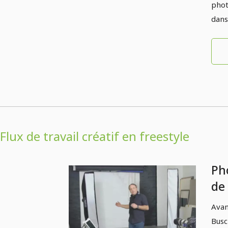
phot
dans
Flux de travail créatif en freestyle
Ph
de
stu
Avan
Co
Busc