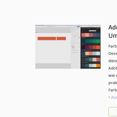
Ad
Um
Farb
Desi
dies
Adob
wie 
prak
Farb
Zum