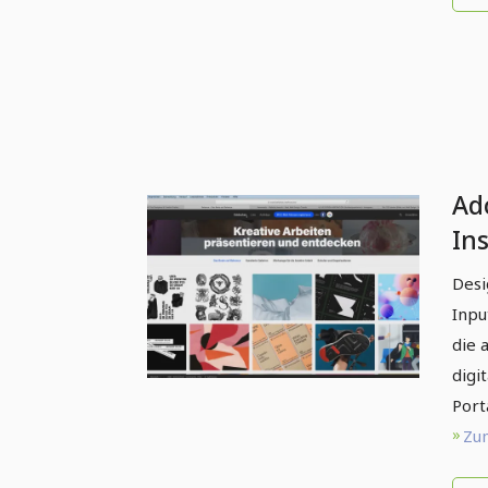
Ad
In
Desi
Inpu
die 
digit
Port
Zum