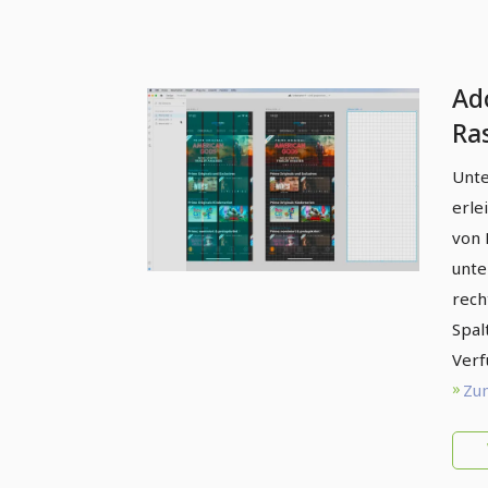
Ad
Ra
Ko
Unte
re
erle
von 
unte
rech
Spal
Verf
Zum