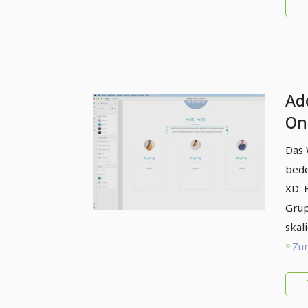
Ad
One
2 
Das 
bede
XD. 
Grup
skal
Zum