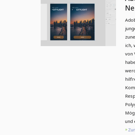
Ne
Ve
Adob
jung
zune
ich,
von 
habe
werd
hilf
Komp
Resp
Poly
Mögl
und 
Zum