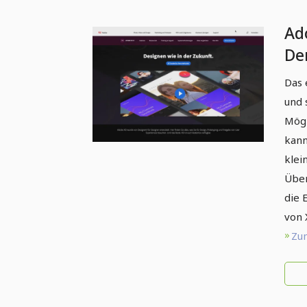
Ad
Der
Sc
Das 
Fu
und 
Mögl
kann
klei
Über
die 
von 
Zum