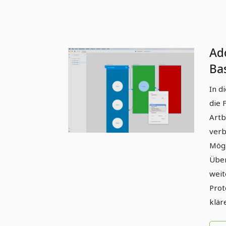
Ad
Ba
un
In d
die 
Artb
verb
Mögl
Über
weit
Prot
klär