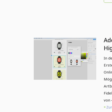
Ad
Hi
kre
In d
On
Erst
Onli
Mögl
Artb
Fide
von 
Zum