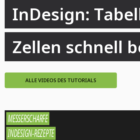
InDesign: Tabel
Zellen schnell 
ALLE VIDEOS DES TUTORIALS
MESSERSCHARFE
Workflow
INDESIGN-REZEPTE
Top 10 Doppelklicks in InDesign
Layout